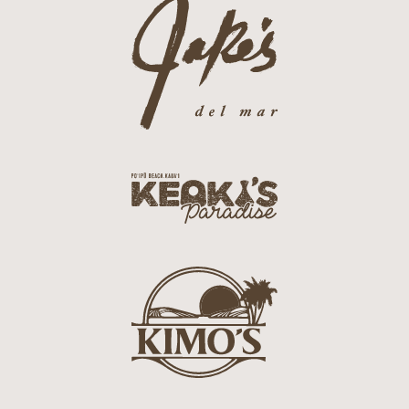
j
r
a
i
k
l
e
l
s
L
L
o
o
g
g
o
k
o
e
o
k
i
k
s
i
L
m
o
o
g
s
o
L